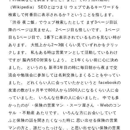
（Wikipedia）
SEOとはつまり
ウェブであるキーワードを
検索して何番目に表示されるか？ということを指します。
「渋谷 夜ご飯」でウェブ検索したとして
まず3ページ目以
降のページは見ません。
2ページ目も怪しいです。
1ページ
目も1ページ目で、1番下に表示されているものを見ない時が
あります。
大抵上から2〜3個くらい見ていずれかをクリッ
クします。
私もある時は営業マンとして活動しているわけ
ですが
脳内SEO対策をしよう。
と1年くらい前に心に決め
ました。
というのも
新卒1年目の時に毎日朝から夜まで交
流会や勉強会に参加しては名刺交換しまくることをやってい
ました。
どれくらい人に会っていたかというと
facebookの
友達の数が1ヶ月半で800人から1500人になるくらい人に会
っていました。
いろんな仕事の人に会いました。
中でも多
かったのが
・保険の営業マン
・スーツ屋さん
・Webのコン
サル
・不動産
あたりです。
いろんな方にお会いしていて
ふと保険の話を聞きたくなった時に
思い出せる保険の営業
マンの方と、誰だったっけな、、と思い出せない保険の営業