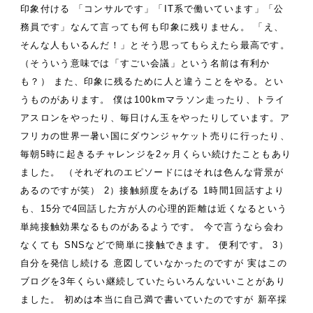
印象付ける
「コンサルです」「IT系で働いています」「公
務員です」なんて言っても何も印象に残りません。
「え、
そんな人もいるんだ！」とそう思ってもらえたら最高です。
（そういう意味では「すごい会議」という名前は有利か
も？）
また、印象に残るために人と違うことをやる。とい
うものがあります。
僕は100kmマラソン走ったり、トライ
アスロンをやったり、毎日けん玉をやったりしています。ア
フリカの世界一暑い国にダウンジャケット売りに行ったり、
毎朝5時に起きるチャレンジを2ヶ月くらい続けたこともあり
ました。
（それぞれのエピソードにはそれは色んな背景が
あるのですが笑）
2）接触頻度をあげる
1時間1回話すより
も、15分で4回話した方が人の心理的距離は近くなるという
単純接触効果なるものがあるようです。
今で言うなら会わ
なくても
SNSなどで簡単に接触できます。
便利です。
3）
自分を発信し続ける
意図していなかったのですが
実はこの
ブログを3年くらい継続していたらいろんないいことがあり
ました。
初めは本当に自己満で書いていたのですが
新卒採