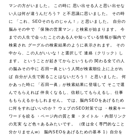
マンの方がいました。
この時に
思い出せる人と思い出せな
い人は何が違うんだろう？
と不思議に思いました。
その時
に
「これ、SEOそのものじゃん！」と思いました。
自分の
脳みその中で
「保険の営業マン」と検索が始まります。
今
までの人生で会ったことのある人や知っている情報が脳内で
検索され
グーグルの検索結果のように表示されます。
その
中から、この人がいいな！と選択して
連絡（クリック）し
ます。
ということが起きてからというもの
関わる全ての人
の脳みその中に
石田一眞という人間が検索順位上に上がれ
ば
自分が人生で困ることはないだろう！
と思いました。
何
かあった時に
「石田一眞」が検索結果に登場して
そこで選
んでもらえれば
仲良くなるし、信頼してもらえるし、仕事
ももらえるかもしれません。
では、脳内SEOをあげるため
に何をすればいいのか？
ウェブのSEO対策では
・検索キー
ワードを絞る
・ページ内の質と量
・タイトル
・内部リンク
の充実
など色々あるみたいです。
（僕は全く専門的なこと
分かりませんw）
脳内SEOをあげるための基本
1）自分を