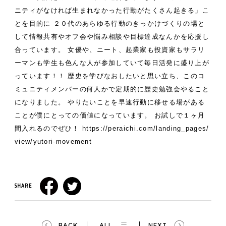
ニティがなければ生まれなかった行動がたくさん起きる」こ
とを目的に
２０代のあらゆる行動のきっかけづくりの場と
して情報共有やオフ会や悩み相談や目標達成なんかを応援し
合っています。
女優や、ニート、起業家も投資家もサラリ
ーマンも学生も色んな人が参加していて毎日活発に盛り上が
っています！！
歴史を学びなおしたいと思い立ち、このコ
ミュニティメンバーの何人かで定期的に歴史勉強会やること
になりました。
やりたいことを早速行動に移せる場がある
ことが僕にとっての価値になっています。
お試しで１ヶ月
間入れるのでぜひ！
https://peraichi.com/landing_pages/
view/yutori-movement
SHARE
BACK
ALL
NEXT