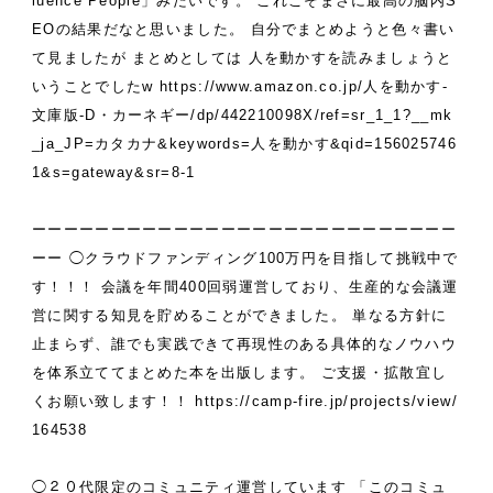
luence People」みたいです。
これこそまさに最高の脳内S
EOの結果だなと思いました。
自分でまとめようと色々書い
て見ましたが
まとめとしては
人を動かすを読みましょうと
いうことでしたw
https://www.amazon.co.jp/人を動かす-
文庫版-D・カーネギー/dp/442210098X/ref=sr_1_1?__mk
_ja_JP=カタカナ&keywords=人を動かす&qid=156025746
1&s=gateway&sr=8-1
ーーーーーーーーーーーーーーーーーーーーーーーーーーー
ーー
◯クラウドファンディング100万円を目指して挑戦中で
す！！！
会議を年間400回弱運営しており、生産的な会議運
営に関する知見を貯めることができました。
単なる方針に
止まらず、誰でも実践できて再現性のある具体的なノウハウ
を体系立ててまとめた本を出版します。
ご支援・拡散宜し
くお願い致します！！
https://camp-fire.jp/projects/view/
164538
◯２０代限定のコミュニティ運営しています
「このコミュ