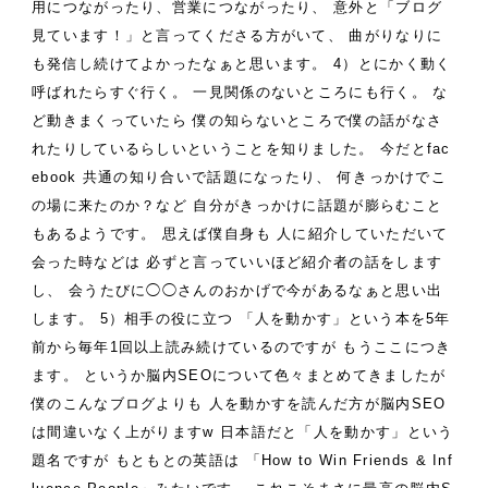
用につながったり、営業につながったり、
意外と「ブログ
見ています！」と言ってくださる方がいて、
曲がりなりに
も発信し続けてよかったなぁと思います。
4）とにかく動く
呼ばれたらすぐ行く。
一見関係のないところにも行く。
な
ど動きまくっていたら
僕の知らないところで僕の話がなさ
れたりしているらしいということを知りました。
今だとfac
ebook
共通の知り合いで話題になったり、
何きっかけでこ
の場に来たのか？など
自分がきっかけに話題が膨らむこと
もあるようです。
思えば僕自身も
人に紹介していただいて
会った時などは
必ずと言っていいほど紹介者の話をします
し、
会うたびに◯◯さんのおかげで今があるなぁと思い出
します。
5）相手の役に立つ
「人を動かす」という本を5年
前から毎年1回以上読み続けているのですが
もうここにつき
ます。
というか脳内SEOについて色々まとめてきましたが
僕のこんなブログよりも
人を動かすを読んだ方が脳内SEO
は間違いなく上がりますw
日本語だと「人を動かす」という
題名ですが
もともとの英語は
「How to Win Friends & Inf