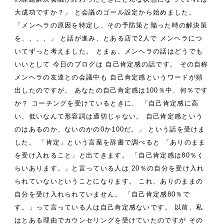
大成功ですか？」
と会議のゴール設定から始めました。
「メンヘラの原因を特定し、その予防策と陥った時の解決策
を、、、、」
と話が進み、とある店で2人で
メンヘラにつ
いてずっと考えました。
とまぁ、メンヘラの話はどうでも
いいとして
今日のブログは
自己肯定感の話です。
その自称
メンヘラの友達との会議中も
自己肯定感というワードが頻
出したのですが、
あなたの自己肯定感は100％中、何％です
か？
コーチングを受けているときに、
「自己肯定感に高
い、低いなんて形容詞は適切じゃない。
自己肯定感という
のはあるのか、ないのかの0か100だ。」
という話を受けま
した。
「肯定」という言葉を辞書で調べると
「ありのまま
を受け入れること」と出てきます。
「自己肯定感は80％く
らいあります。」と言っている人は
20％の自分を受け入れ
られていないということになります。
これ、ありのままの
自分を受け入れられていません。
「自己肯定感80％で
す。」って言っている人は自己肯定感ないです。
以前、私
はとある理由でカウンセリングを受けていたのですが
その