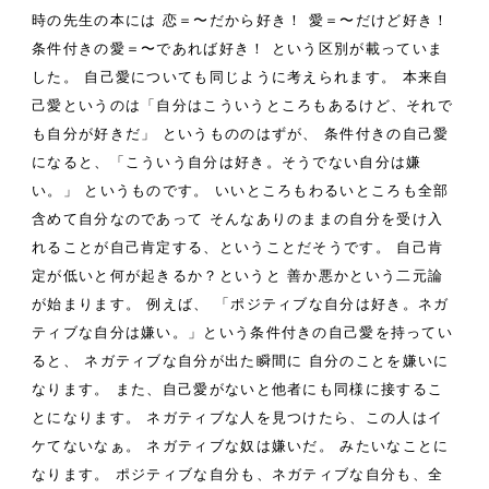
時の先生の本には
恋＝〜だから好き！
愛＝〜だけど好き！
条件付きの愛＝〜であれば好き！
という区別が載っていま
した。
自己愛についても同じように考えられます。
本来自
己愛というのは「自分はこういうところもあるけど、それで
も自分が好きだ」
というもののはずが、
条件付きの自己愛
になると、「こういう自分は好き。そうでない自分は嫌
い。」
というものです。
いいところもわるいところも全部
含めて自分なのであって
そんなありのままの自分を受け入
れることが自己肯定する、ということだそうです。
自己肯
定が低いと何が起きるか？というと
善か悪かという二元論
が始まります。
例えば、
「ポジティブな自分は好き。ネガ
ティブな自分は嫌い。」という条件付きの自己愛を持ってい
ると、
ネガティブな自分が出た瞬間に
自分のことを嫌いに
なります。
また、自己愛がないと他者にも同様に接するこ
とになります。
ネガティブな人を見つけたら、この人はイ
ケてないなぁ。
ネガティブな奴は嫌いだ。
みたいなことに
なります。
ポジティブな自分も、ネガティブな自分も、全