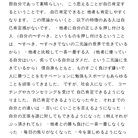
部自分であって素晴らしい。
こう思えることが自己肯定す
るということです。
自己肯定できると
他者も肯定しやすく
なります。
この理論からいくと、以下の特徴のある人は自
己肯定感がないです。
・他者に自分の正しさを押し付ける
人
（自分の〜すべき。というものを押し付けるということ
は、〜すべき、〜すべきでないの二元論の世界で生きている
から）
・他者と比較して一喜一憂する人
（他者に優ってい
る自分はいい、劣っている自分はダメだ。という二元論に生
きているから）
僕自身もともと、ものすごく負けず嫌いで
人に勝つことをモチベーションに勉強もスポーツもあらゆる
ことを頑張ってきました。
ですが、社会人になって、
コー
チングやカウンセリングを受けて
自己肯定できるようにな
りました。
自己肯定できるようになった今と、それまでの
自分との違いは
・言いにくいことを言えるようになった
・
自分の主張を誰に対してもできるようになった（例えそれが
ぶっ潰されても）
・他者との勝ち負けに一喜一憂しなくな
った
・毎日の焦りがなくなった
・今を楽しめるようになっ