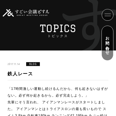
TOPICS
お問い合わせ
トピックス
2017.11.14
BLOG
鉄人レース
「17時間激しい運動し続けるんだから、何も起きないはずが
ない。必ず何か起きるから。必ず完走しよう。」
先輩にそう言われ、
アイアンマンレースがスタートしまし
た。
アイアンマンとはトライアスロンの最も長いもので
ス
イム3.8km
自転車180km
ランニング42.195km
をぶっ続け