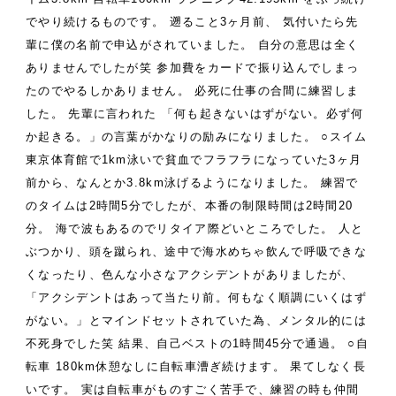
でやり続けるものです。
遡ること3ヶ月前、
気付いたら先
輩に僕の名前で申込がされていました。
自分の意思は全く
ありませんでしたが笑
参加費をカードで振り込んでしまっ
たのでやるしかありません。
必死に仕事の合間に練習しま
した。
先輩に言われた
「何も起きないはずがない。必ず何
か起きる。」の言葉がかなりの励みになりました。
○スイム
東京体育館で1km泳いで貧血でフラフラになっていた3ヶ月
前から、なんとか3.8km泳げるようになりました。
練習で
のタイムは2時間5分でしたが、本番の制限時間は2時間20
分。
海で波もあるのでリタイア際どいところでした。
人と
ぶつかり、頭を蹴られ、途中で海水めちゃ飲んで呼吸できな
くなったり、色んな小さなアクシデントがありましたが、
「アクシデントはあって当たり前。何もなく順調にいくはず
がない。」とマインドセットされていた為、メンタル的には
不死身でした笑
結果、自己ベストの1時間45分で通過。
○自
転車
180km休憩なしに自転車漕ぎ続けます。
果てしなく長
いです。
実は自転車がものすごく苦手で、練習の時も仲間