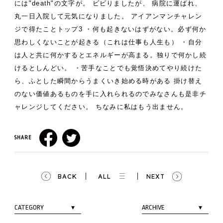
には"death"の文字が。
ビビりましたが、
病院に運ばれ、
丸一日入院して元気になりました。
アイアンマンチャレン
ジで得たことトップ3
・何も起きないはずがない。必ず何か
思わしくないことが起きる（これは仕事も人生も）
・自分
は人と共に何かするとエネルギーが高まる。独りで何かし続
けるとしんどい。
・苦手なことでも覚悟決めてやり続けた
ら、ふとした瞬間からうまくいき始める時がある
掛け替え
のない価値あるものを手に入れられるのでみなさんも是非チ
ャレンジしてください。
ちなみに私はもう出ません。
SHARE
BACK
ALL
NEXT