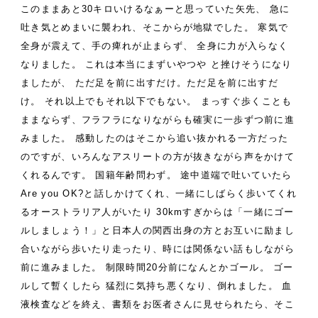
このままあと30キロいけるなぁーと思っていた矢先、
急に
吐き気とめまいに襲われ、そこからが地獄でした。
寒気で
全身が震えて、手の痺れが止まらず、
全身に力が入らなく
なりました。
これは本当にまずいやつや
と挫けそうになり
ましたが、
ただ足を前に出すだけ。ただ足を前に出すだ
け。
それ以上でもそれ以下でもない。
まっすぐ歩くことも
ままならず、フラフラになりながらも確実に一歩ずつ前に進
みました。
感動したのはそこから追い抜かれる一方だった
のですが、いろんなアスリートの方が抜きながら声をかけて
くれるんです。
国籍年齢問わず。
途中道端で吐いていたら
Are you OK?と話しかけてくれ、一緒にしばらく歩いてくれ
るオーストラリア人がいたり
30kmすぎからは「一緒にゴー
ルしましょう！」と日本人の関西出身の方とお互いに励まし
合いながら歩いたり走ったり、時には関係ない話もしながら
前に進みました。
制限時間20分前になんとかゴール。
ゴー
ルして暫くしたら
猛烈に気持ち悪くなり、倒れました。
血
液検査などを終え、書類をお医者さんに見せられたら、そこ