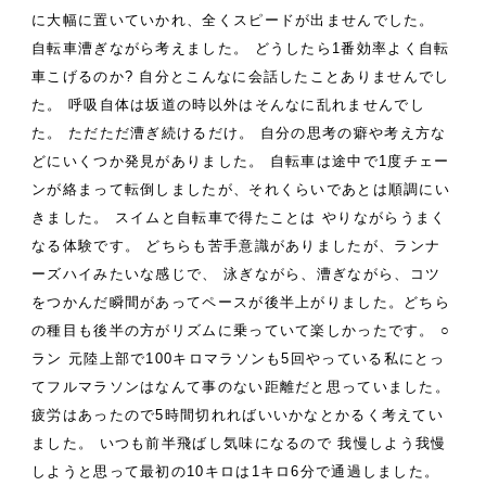
に大幅に置いていかれ、全くスピードが出ませんでした。
自転車漕ぎながら考えました。
どうしたら1番効率よく自転
車こげるのか?
自分とこんなに会話したことありませんでし
た。
呼吸自体は坂道の時以外はそんなに乱れませんでし
た。
ただただ漕ぎ続けるだけ。
自分の思考の癖や考え方な
どにいくつか発見がありました。
自転車は途中で1度チェー
ンが絡まって転倒しましたが、それくらいであとは順調にい
きました。
スイムと自転車で得たことは
やりながらうまく
なる体験です。
どちらも苦手意識がありましたが、ランナ
ーズハイみたいな感じで、
泳ぎながら、漕ぎながら、コツ
をつかんだ瞬間があってペースが後半上がりました。どちら
の種目も後半の方がリズムに乗っていて楽しかったです。
○
ラン
元陸上部で100キロマラソンも5回やっている私にとっ
てフルマラソンはなんて事のない距離だと思っていました。
疲労はあったので5時間切れればいいかなとかるく考えてい
ました。
いつも前半飛ばし気味になるので
我慢しよう我慢
しようと思って最初の10キロは1キロ6分で通過しました。