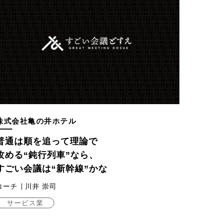
株式会社亀の井ホテル
普通は順を追って理論で
攻める“鈍行列車”なら、
すごい会議は“新幹線”かな
コーチ
川井 崇司
サービス業