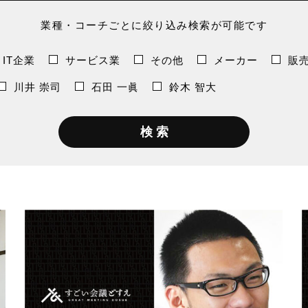
業種・コーチごとに絞り込み検索が可能です
IT企業
サービス業
その他
メーカー
販
川井 崇司
石田 一眞
鈴木 智大
検 索