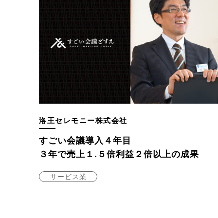
洛王セレモニー株式会社
すごい会議導入４年目
３年で売上１.５倍利益２倍以上の成果
サービス業